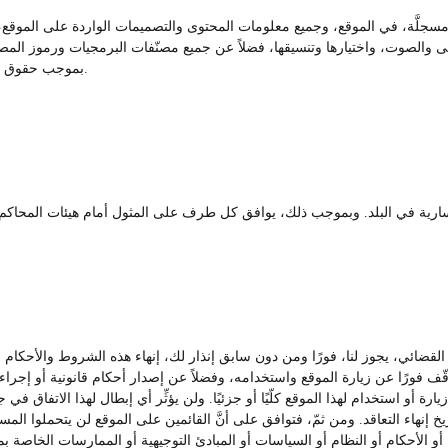
 مسجلَّة، في الموقع، وجميع معلومات المحتوى والتصميمات الواردة على الموقع، ت
الصوت، واختيارها وتنسيقها، فضلاً عن جميع مصنّفات البرمجيات ورموز المصادر 
بموجب حقوق النشر مجتمعة في صورة عمل واحد. جميع الحقوق محفوظة.
 القضائي، يجوز لنا، فورًا ومن دون سابق إنذار لك، إنهاء هذه الشروط والأحكا
توقّف فورًا عن زيارة الموقع واستخدامه، وفضلاً عن إصدار أحكام قانونية أو إجراء
أو استخدام لهذا الموقع كلّيًا أو جزئيًا. ولن يؤثِّر أي إبطال لهذا الاتفاق ف
إنهاء التعاقد. ومن ثمّ، فتوافق على أنَّ القائمين على الموقع لن يتحملوا المسؤو
 الأحكام أو النظام أو السياسات أو المبادئ التوجيهية أو الممارسات الخاصة بم