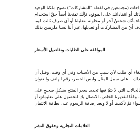
قتراحات (مجتمعين في لفظة “المشاركات”) تصبح ملكنا الوحيد
ك أو انتقاداتك على الموقع، فإنَّك تمنحنا أيضاً حقّ استخدام
ّعاء بأنّك شخصٌ آخر أو محاولة تضليلنا أو أي طرف ثالث فيما
الموافقة على الطلبات وتفاصيل الأسعار
و إلغاء أي طلب لأي سببٍ من الأسباب وفي أي وقت. وقبل أن
لحالات التي لا يتمّ فيها تحديد سعر المنتج بشكلٍ صحيحٍ على
وفقًا لتقديرنا الخاص، الاتصال بك للحصول على تعليماتٍ أو
العلامات التجارية وحقوق النشر