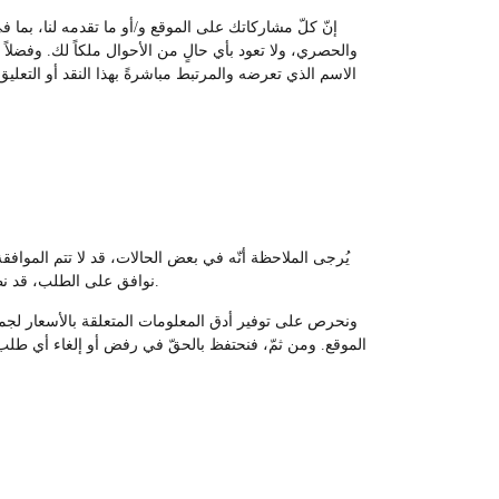
إنّ كلّ مشاركاتك على الموقع و/أو ما تقدمه لنا، بما 
والحصري، ولا تعود بأي حالٍ من الأحوال ملكاً لك. وفضلاً ع
الاسم الذي تعرضه والمرتبط مباشرةً بهذا النقد أو التعليق
يُرجى الملاحظة أنّه في بعض الحالات، قد لا تتم الموا
نوافق على الطلب، قد نطلب منك تقديم معلومات إضافية أو بيانات أخرى للتحقق من شيء ما، بما في ذلك ــ على سبيل المثال وليس الحصر، رقم الهاتف والعنوان.
ونحرص على توفير أدق المعلومات المتعلقة بالأسعار لجميع ا
الموقع. ومن ثمّ، فنحتفظ بالحقّ في رفض أو إلغاء أي طلب 