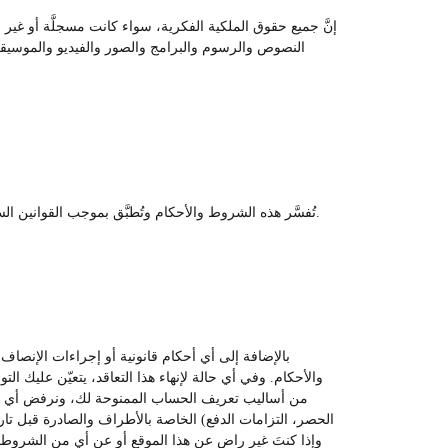
إنَّ جميع حقوق الملكية الفكرية، سواء كانت مسجلَّة أو غير
النصوص والرسوم والبرامج والصور والفيديو والموسيقى و
تُفسَّر هذه الشروط والأحكام وتُطبَّق بموجب القوانين السارية في البلد. وبموجب ذلك، يوافق كل طرف على المثول أمام هيئات المحاكم القضائية في البلد والتنازل عن أية اعتراضات تتعلق بالمكان.
بالإضافة إلى أي أحكام قانونية أو إجراءات الإنصاف
والأحكام. وفي أي حالة لإنهاء هذا التعاقد، يتعيّن عليك ال
من أساليب تعريف الحساب الممنوحة لك، ونرفض أي زيارة 
الحصر، التزامات الدفع) الخاصة بالأطراف والصادرة قبل تاريخ 
وإذا كنتَ غير راضٍ عن هذا الموقع أو عن أي من الشروط أو