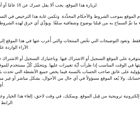
لزيارة هذا الموقع، يجب ألا يقل عمرك عن 18 عامًا أو أن تزور الموقع تحت إشراف أحد الوالدين أو الوصي القانوني.
م الموقع بموجب الشروط والأحكام المحدَّدة. وتكمن غاية هذا الترخيص في التسو
ما تمَّ السماح به من قبلنا بوضوح وشفافية سلفًا. ويؤدِّي أي خرق لهذه الشرو
. وتعود التوضيحات التي تخُص المنتجات والتي أُعرب عنها في هذا الموقع إلى ا
الآراء الواردة على هذا الموقع إلى الجهة التي نشرتها وبالتالي لا تعكس آراءنا.
رة على الموقع التسجيل أو الاشتراك فيها. وباختيارك التسجيل أو الاشتراك في
 في الوقت المناسب إذا طرأت أيّة تغييرات عليها. ويتحمَّل كُلّ مستخدم للمو
ولية على عاتق صاحب الحساب بالنسبة فيما يخص جميع الأنشطة التي تحدث باست
 حسابك. ولا يُعد الموقع مسؤولاً في أي حال من الأحوال، بشكل مباشر أو غير م
أي نوع، قد تنتُج عن تعثرك في الامتثال لهذا القِسم أو تتصل به.
 إلكترونية ترويجية من قِبل الموقع. ويمكنك، في وقت لاحق، إلغاء هذا الخيار 
الرابط الموجود في الجزء السفلي من أية رسالة إلكترونية ترويجية.