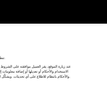
تنطبق شروط الاستخدام على الموقع وعلى جميع أقسامها وفروعها ومواقع الإنترنت التابعة لها التي تُشير إلى هذه الشروط والأحكام كمرجعٍ لها.
عند زيارة الموقع، يقر العميل موافقته على الشروط 
الاستخدام والأحكام أو تعديلها أو إضافة معلومات 
والأحكام بانتظام للاطلاع على أي تحديثات. ويشكِّل استخدامك المستمر للموقع ــ بعد نشر التغييرات الحادثة في هذه الشروط والأحكام الخاصة بالاستخدام ــ موافقتك التامة على تلك التغييرات.