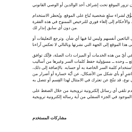
ُّق لشراء سلعٍ شخصية تُباع على الموقع. ويُحظر الاستخدام
ط والأحكام إلى إلغاء فوري للترخيص الممنوح في هذه الفقرة
من دون أي سابق إنذار لك.
لبائعين أنفسهم وليس لنا فيها أي شأن. وترجع التعليقات أو
 أيّ من هذه الخدمات أو الميزات ذات الصلة، فإنَّك توافق
قع ــ وحده ــ مسؤولية حفظ كلمات السر وغيرها من أساليب
خدام كلمة السر الخاصة به أو حسابه. بالإضافة إلى ذلك،
باشرٍ أو بأي شكل من الأشكال، عن أيّة خسارة أو أضرار من
وعدم تلقي أي رسائل إلكترونية ترويجية من خلال الضغط على
مشاركات المستخدم