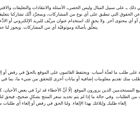
في ذلك ــ على سبيل المثال وليس الحصرــ الأسئلة والانتقادات والتعليقات والا
ن الحقوق التي تنطبق على أي نوع من المشاركات، وبمجرَّد أنَّك تشاركنا بتعليقات
 أو أي محتوى آخر. ولا يحق لك استخدام عنوان مزيَّف للبريد الإلكتروني أو الادِ
يتعلَّق بأصالة وموثوقيّة أي من المشاركات. ويجوز لنا حذف أيّ من المشاركات أو تعديلها، غير أننا لسنا ملزمين بذلك.
فقة على طلب ما لعدَّة أسباب. ويحتفظ القائمون على الموقع بالحقّ في رفض أ
لمستخدمين الذين يزورون الموقع. إلّا أنَّ الأخطاء قد تَرِدُ في بعض الأحيان، كا
من الطلبات. وفي حالة ما إذا لم يتم تحديد سعر المنتج بشكلٍ صحيح، فيحق لنا، 
إلغاء طلبك وإبلاغك بهذا الإلغاء. ولنا الحق في رفض أو إلغاء أي طلبات سواء تمّ تأكيدها أو لا وبعد إضافة الرسوم على بطاقة الائتمان.